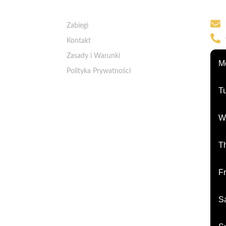
Kon
Szybkie Linki
Zabiegi
Kontakt
Zasady i Warunki
M
Polityka Prywatności
T
W
T
Fr
S