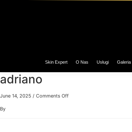
Skin Expert
O Nas
Usługi
Galeria
adriano
June 14, 2025
/
Comments Off
By