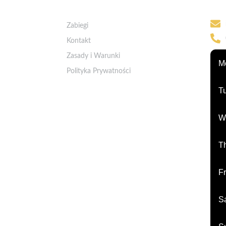
Kon
Szybkie Linki
Zabiegi
Kontakt
Zasady i Warunki
M
Polityka Prywatności
T
W
T
Fr
S