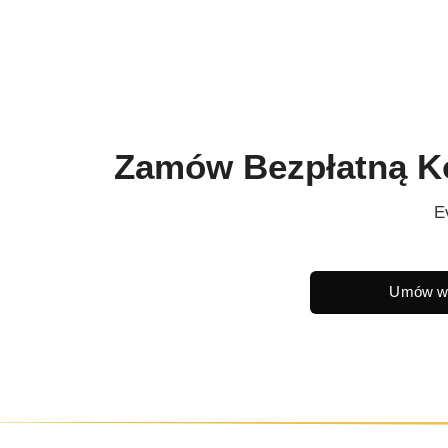
Zamów Bezpłatną Kon
E
Umów wi