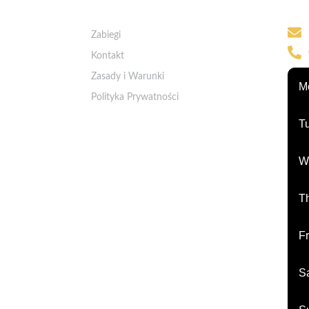
Kon
Szybkie Linki
Zabiegi
Kontakt
Zasady i Warunki
M
Polityka Prywatności
T
W
T
Fr
S